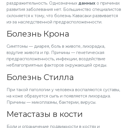
раздражительность. Однозначных
данных
о причинах
развития заболевания нет. Большинство специалистов
склоняется к тому, что болезнь Кавасаки развивается
из-за наследственной предрасположенности.
Болезнь Крона
Симптомы — диарея, боль в животе, лихорадка,
вздутие живота и пр. Причины — генетическая
предрасположенность, инфекции, воздействие
неблагоприятных факторов окружающей среды.
Болезнь Стилла
При такой патологии у человека воспаляются суставы,
на коже образуется сыпь и появляется лихорадка.
Причины — микоплазмы, бактерии, вирусы.
Метастазы в кости
Боли и ограничение подвижности в костях и