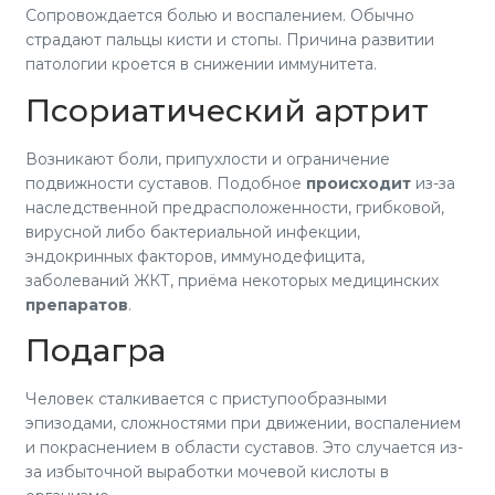
Сопровождается болью и воспалением. Обычно
страдают пальцы кисти и стопы. Причина развитии
патологии кроется в снижении иммунитета.
Псориатический артрит
Возникают боли, припухлости и ограничение
подвижности суставов. Подобное
происходит
из-за
наследственной предрасположенности, грибковой,
вирусной либо бактериальной инфекции,
эндокринных факторов, иммунодефицита,
заболеваний ЖКТ, приёма некоторых медицинских
препаратов
.
Подагра
Человек сталкивается с приступообразными
эпизодами, сложностями при движении, воспалением
и покраснением в области суставов. Это случается из-
за избыточной выработки мочевой кислоты в