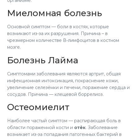
организме.
Миеломная болезнь
Основной симптом — боли в костях, которые
возникают из-за их разрушения. Причина – в
чрезмерном количестве В-лимфоцитов в костном
мозге.
Болезнь Лайма
Симптомами заболевания являются артрит, общая
инфекционная интоксикация, покраснение кожи,
увеличение селезёнки и печени, поражение сердца и
сосудов. Причина — клещевой боррелиоз.
Остеомиелит
Наиболее частый симптом — распирающая боль в
области пораженной кости и
отёк
. Заболевание
возникает из-за попадания патогенных бактерий в