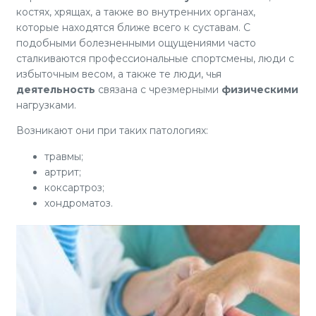
костях, хрящах, а также во внутренних органах,
которые находятся ближе всего к суставам. С
подобными болезненными ощущениями часто
сталкиваются профессиональные спортсмены, люди с
избыточным весом, а также те люди, чья
деятельность
связана с чрезмерными
физическими
нагрузками.
Возникают они при таких патологиях:
травмы;
артрит;
коксартроз;
хондроматоз.