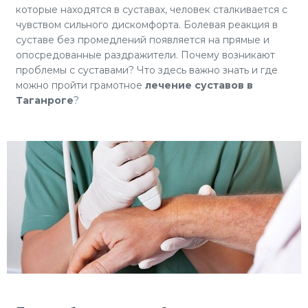
которые находятся в суставах, человек сталкивается с
чувством сильного дискомфорта. Болевая реакция в
суставе без промедлений появляется на прямые и
опосредованные раздражители. Почему возникают
проблемы с суставами? Что здесь важно знать и где
можно пройти грамотное
лечение суставов в
Таганроге
?