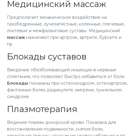
Медицинский массаж
Предполагает механическое воздействие на
тазобедренные, лучезапястные, коленные, плечевые,
локтевые и межфаланговые суставы. Медицинский
массаж
назначают при артрозе, артрите, бурсите и
пр.
Блокады суставов
Введение обезболивающей инъекции в нервные
сплетения, что позволяет быстро избавиться от боли.
Блокады
показаны при остеохондрозе, остеоартрозе,
фантомных болях, радикулите, мигрени, туннельном
синдроме.
Плазмотерапия
Ведение плазмы донорской крови. Показана для
восстановления подвижности, снятия боли,
зарастания трещин, улучшения кровоснабжения и пр.