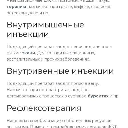
межпозвоночные диски, позвонки, мышцы. Такую
терапию
назначают при грыже, кифозе, сколиозе,
остеохондрозе и пр.
Внутримышечные
инъекции
Подходящий препарат вводят непосредственно в
мягкие
ткани
. Делают при инфекционных,
воспалительных и прочих заболеваниях.
Внутривенные инъекции
Подходящий препарат вводят прямо в вену.
Назначают при остеоартритах, подагре,
дегенеративных процессах в суставах,
бурситах
и пр.
Рефлексотерапия
Нацелена на мобилизацию собственных ресурсов
организма. Помогает при заболеваниях органов ЖКТ,