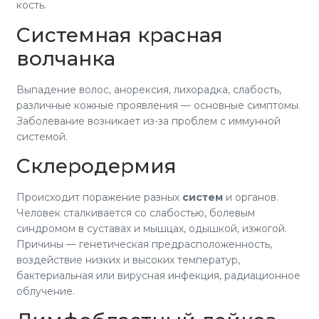
кость.
Системная красная
волчанка
Выпадение волос, анорексия, лихорадка, слабость,
различные кожные проявления — основные симптомы.
Заболевание возникает из-за проблем с иммунной
системой.
Склеродермия
Происходит поражение разных
систем
и органов.
Человек сталкивается со слабостью, болевым
синдромом в суставах и мышцах, одышкой, изжогой.
Причины — генетическая предрасположенность,
воздействие низких и высоких температур,
бактериальная или вирусная инфекция, радиационное
облучение.