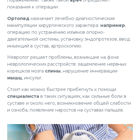
поражениями. Также такой
врач
определяет
показания к операции.
Ортопед
назначает лечебно-диагностические
манипуляции хирургического характера:
например
,
операцию по устранению изъянов опорно-
двигательной системы, установку эндопротезов, ввод
инъекций в сустав, артроскопию.
Невролог решает проблемы, возникшие на фоне
неврологических расстройств: защемление нервных
корешков мозга
спины
, нарушение иннервации
мышц
, инсульт.
Стоит как можно быстрее прибегнуть к помощи
специалиста
в таких ситуациях, как сильные боли в
суставе и около него, возникновение общей слабости
и озноба, появление наростов на суставах пальцев.