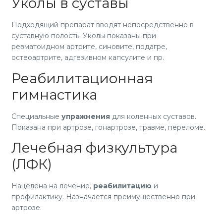
Уколы в суставы
Подходящий препарат вводят непосредственно в
суставную полость. Уколы показаны при
ревматоидном артрите, синовите, подагре,
остеоартрите, адгезивном капсулите и пр.
Реабилитационная
гимнастика
Специальные
упражнения
для коленных суставов.
Показана при артрозе, гонартрозе, травме, переломе.
Лечебная физкультура
(ЛФК)
Нацелена на лечение,
реабилитацию
и
профилактику. Назначается преимущественно при
артрозе.