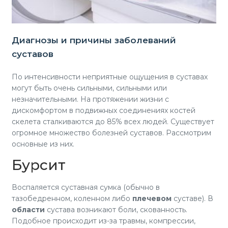
Диагнозы и причины заболеваний
суставов
По интенсивности неприятные ощущения в суставах
могут быть очень сильными, сильными или
незначительными. На протяжении жизни с
дискомфортом в подвижных соединениях костей
скелета сталкиваются до 85% всех людей. Существует
огромное множество болезней суставов. Рассмотрим
основные из них.
Бурсит
Воспаляется суставная сумка (обычно в
тазобедренном, коленном либо
плечевом
суставе). В
области
сустава возникают боли, скованность.
Подобное происходит из-за травмы, компрессии,