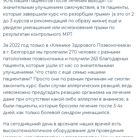
90% наших пациентов после лечения выходят со
значительным улучшением самочувствия, а те пациенты,
которые завершили курс «по резорбции грыжи» (а это от 2
до 3 курсов и рекомендаций по образу жизни) ещё и
увидели уменьшение или исчезновение грыжи по
результатам контрольного МРТ.
За 2022 год только в «Клинике Здорового Позвоночника»
в г. Белгороде мы пролечили 270 человек с разными
патологиями позвоночника и получили 263 благодарных
пациента, которые ушли от нас со значительными
улучшениями. Что стало с ещё семью нашими
пациентами? Просто они по разным причинам не смогли
закончить курс: были случаи аллергических реакций, ведь
невозможно предугадать реакцию организма на лечение
даже при отсутствии какой-либо аллергии в анамнезе, а
были пациенты, которые бросили лечение после 3-4х
дней, как только болевой синдром уменьшился.
На сегодняшний день в арсенале наших врачей есть
высокотехнологичное оборудование для проведения