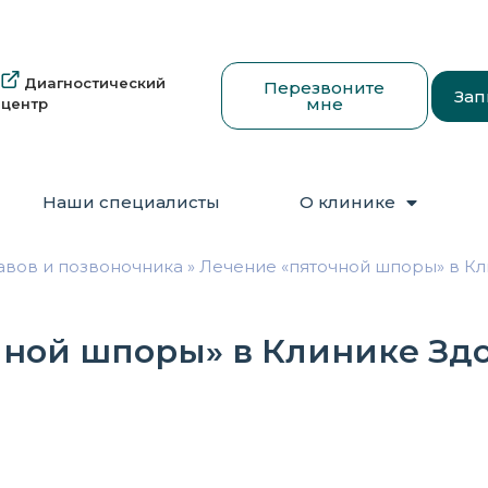
Диагностический
Перезвоните
Зап
мне
центр
Наши специалисты
О клинике
тавов и позвоночника
»
Лечение «пяточной шпоры» в К
чной шпоры» в Клинике Зд