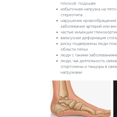
плоской подошве
избыточная нагрузка на пято
стереотипа
нарушение кровообращения з
заболевание артерий или вен
частые инъекции глюкокорти
вальгусная деформация стоп
риску подвержены люди пожи
области пятки
люди с такими заболеваниями
люди, чья деятельность связ
спортсмены и танцоры в свя
нагрузками