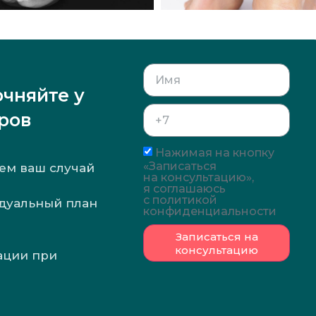
очняйте у
ров
Нажимая на кнопку
«Записаться
ем ваш случай
на консультацию»,
я соглашаюсь
с политикой
дуальный план
конфиденциальности
Записаться на
консультацию
ации при