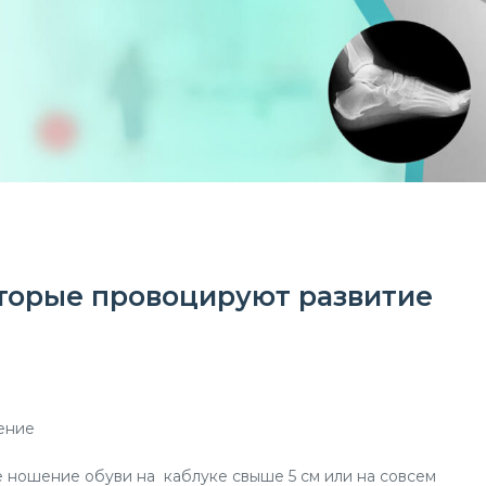
оторые провоцируют развитие
рение
е ношение обуви на каблуке свыше 5 см или на совсем