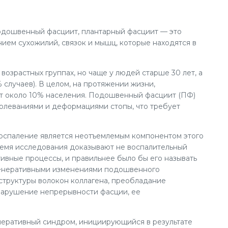
дошвенный фасциит, плантарный фасциит — это
нием сухожилий, связок и мышц, которые находятся в
возрастных группах, но чаще у людей старше 30 лет, а
 случаев). В целом, на протяжении жизни,
 около 10% населения. Подошвенный фасциит (ПФ)
болеваниями и деформациями стопы, что требует
 воспаление является неотъемлемым компонентом этого
ремя исследования доказывают не воспалительный
тивные процессы, и правильнее было бы его называть
енеративными изменениями подошвенного
труктуры волокон коллагена, преобладание
нарушение непрерывности фасции, ее
еративный синдром, инициирующийся в результате