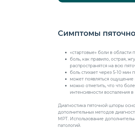
Симптомы пяточно
«стартовые» боли в области п
боль, как правило, острая, ж
распространятся на всю пято
боль стихает через 5-10 мин 
может появляться ощущение 
можно отметить, что что бол
интенсивности воспаления в 
Диагностика пяточной шпоры осно
дополнительных методов диагности
МРТ. Использование дополнительн
патологий.