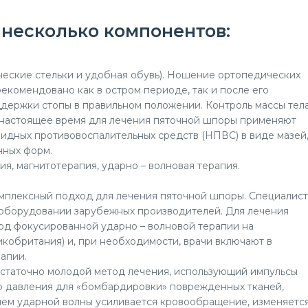
 несколько компонентов:
еские стельки и удобная обувь). Ношение ортопедических
екомендовано как в остром периоде, так и после его
держки стопы в правильном положении. Контроль массы тела
В настоящее время для лечения пяточной шпоры применяют
оидных противовоспалительных средств (НПВС) в виде мазей
нных форм.
ия, магнитотерапия, ударно – волновая терапия.
мплексный подход для лечения пяточной шпоры. Специалис
оборудовании зарубежных производителей. Для лечения
од фокусированной ударно – волновой терапии на
кобритания) и, при необходимости, врачи включают в
апии.
остаточно молодой метод лечения, использующий импульсы
го давления для «бомбардировки» поврежденных тканей,
ием ударной волны усиливается кровообращение, изменяетс