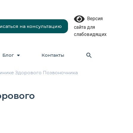
Версия
исаться на консультацию
сайта для
слабовидящих
Блог
Контакты
линике Здорового Позвоночника
орового