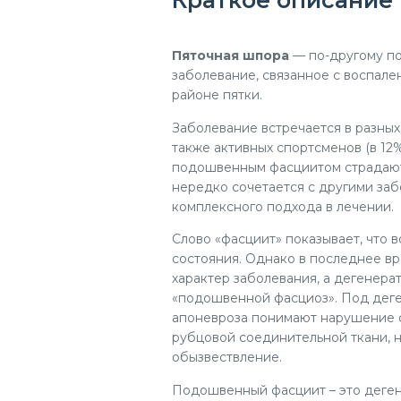
Краткое описание
Пяточная
шпора
— по-другому по
заболевание, связанное с воспале
районе пятки.
Заболевание встречается в разных 
также активных спортсменов (в 12%
подошвенным фасциитом страдают
нередко сочетается с другими за
комплексного подхода в лечении.
Слово «фасциит» показывает, что
состояния. Однако в последнее в
характер заболевания, а дегенера
«подошвенной фасциоз». Под дег
апоневроза понимают нарушение с
рубцовой соединительной ткани, 
обызвествление.
Подошвенный фасциит – это деген