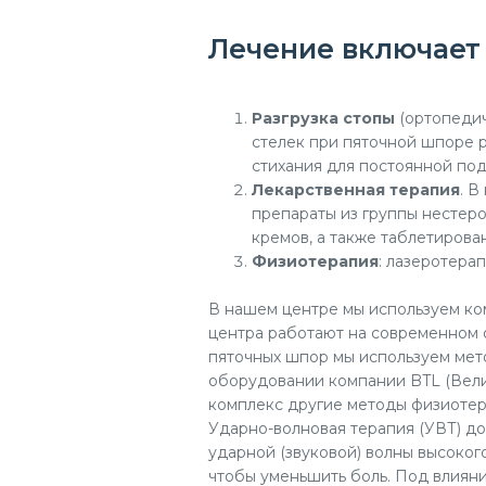
Лечение включает
Разгрузка стопы
(ортопедич
стелек при пяточной шпоре р
стихания для постоянной под
Лекарственная терапия
. 
препараты из группы нестер
кремов, а также таблетирова
Физиотерапия
: лазеротерап
В нашем центре мы используем ко
центра работают на современном 
пяточных шпор мы используем мет
оборудовании компании BTL (Вели
комплекс другие методы физиотер
Ударно-волновая терапия (УВТ) д
ударной (звуковой) волны высоко
чтобы уменьшить боль. Под влиян