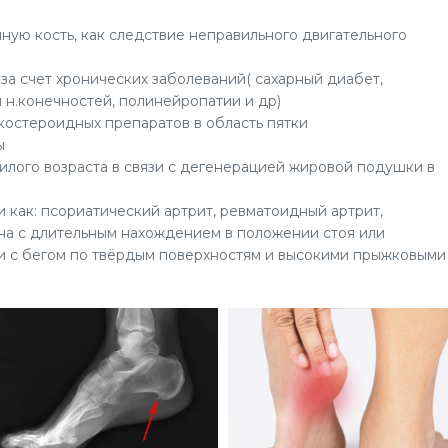
чную кость, как следствие неправильного двигательного
а счет хронических заболеваний( сахарный диабет,
 н.конечностей, полинейропатии и др)
костероидных препаратов в область пятки
ы
лого возраста в связи с дегенерацией жировой подушки в
 как: псориатический артрит, ревматоидный артрит,
ана с длительным нахождением в положении стоя или
зи с бегом по твёрдым поверхностям и высокими прыжковыми