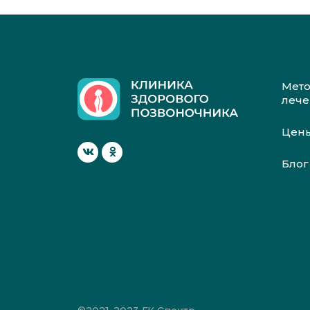
Мет
леч
Цен
Блог