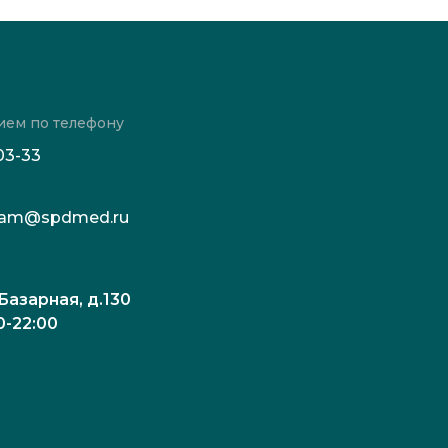
ием по телефону
03-33
c.tam@spdmed.ru
 Базарная, д.130
0-22:00